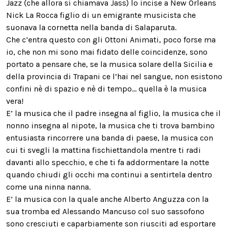
Jazz (che allora si chiamava Jass) lo incise a New Orleans
Nick La Rocca figlio di un emigrante musicista che
suonava la cornetta nella banda di Salaparuta.
Che c’entra questo con gli Ottoni Animati, poco forse ma
io, che non mi sono mai fidato delle coincidenze, sono
portato a pensare che, se la musica solare della Sicilia e
della provincia di Trapani ce l’hai nel sangue, non esistono
confini nè di spazio e nè di tempo… quella è la musica
vera!
E’ la musica che il padre insegna al figlio, la musica che il
nonno insegna al nipote, la musica che ti trova bambino
entusiasta rincorrere una banda di paese, la musica con
cui ti svegli la mattina fischiettandola mentre ti radi
davanti allo specchio, e che ti fa addormentare la notte
quando chiudi gli occhi ma continui a sentirtela dentro
come una ninna nanna.
E’ la musica con la quale anche Alberto Anguzza con la
sua tromba ed Alessando Mancuso col suo sassofono
sono cresciuti e caparbiamente son riusciti ad esportare